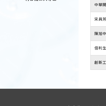
中華
宋具
陳旭
倍利
創新